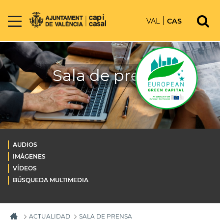
VAL
CAS
Sala de prensa
AUDIOS
IMÁGENES
VÍDEOS
BÚSQUEDA MULTIMEDIA
ACTUALIDAD
SALA DE PRENSA