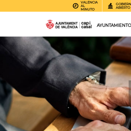
VALENCIA
GOBIER
AL
ABIERTO
MINUTO
AYUNTAMIENT