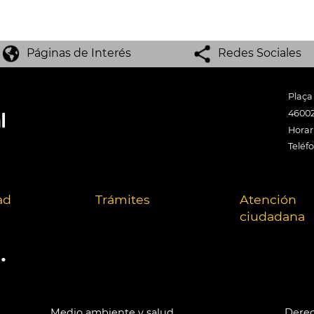
Páginas de Interés
Redes Sociales
Plaça
46002
Horari
Teléf
ad
Trámites
Atención
ciudadana
.
Medio ambiente y salud
Derec