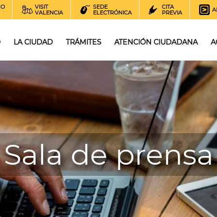
NO
VISIT
SEDE
CITA
A
VALENCIA
ELECTRÓNICA
PREVIA
O
LA CIUDAD
TRÁMITES
ATENCIÓN CIUDADANA
A
Sala de prensa