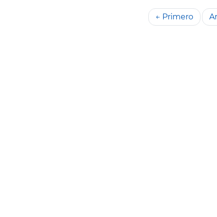
← Primero
An