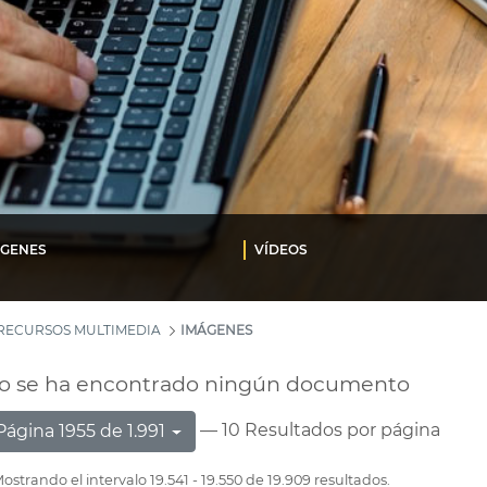
ÁGENES
VÍDEOS
RECURSOS MULTIMEDIA
IMÁGENES
o se ha encontrado ningún documento
— 10 Resultados por página
Página 1955 de 1.991
ostrando el intervalo 19.541 - 19.550 de 19.909 resultados.