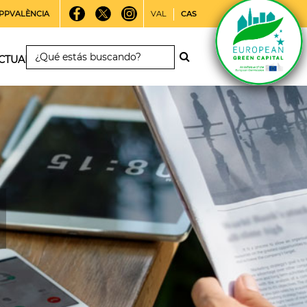
PPVALÈNCIA
VAL
CAS
CTUALIDAD