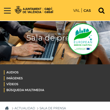
VAL
CAS
Sala de prensa
AUDIOS
IMÁGENES
VÍDEOS
BÚSQUEDA MULTIMEDIA
ACTUALIDAD
SALA DE PRENSA