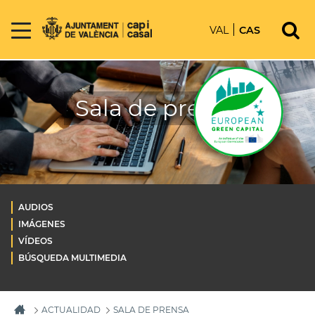
VAL
CAS
Sala de prensa
AUDIOS
IMÁGENES
VÍDEOS
BÚSQUEDA MULTIMEDIA
ACTUALIDAD
SALA DE PRENSA