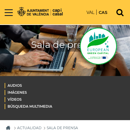
VAL
CAS
Sala de prensa
AUDIOS
IMÁGENES
VÍDEOS
BÚSQUEDA MULTIMEDIA
ACTUALIDAD
SALA DE PRENSA