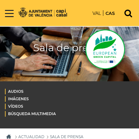
VAL
CAS
Sala de prensa
AUDIOS
IMÁGENES
VÍDEOS
BÚSQUEDA MULTIMEDIA
ACTUALIDAD
SALA DE PRENSA