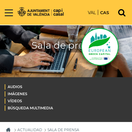
VAL
CAS
Sala de prensa
AUDIOS
IMÁGENES
VÍDEOS
BÚSQUEDA MULTIMEDIA
ACTUALIDAD
SALA DE PRENSA