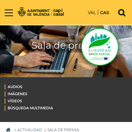
VAL
CAS
Sala de prensa
AUDIOS
IMÁGENES
VÍDEOS
BÚSQUEDA MULTIMEDIA
ACTUALIDAD
SALA DE PRENSA