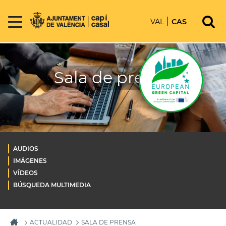
VAL
CAS
Sala de prensa
AUDIOS
IMÁGENES
VÍDEOS
BÚSQUEDA MULTIMEDIA
ACTUALIDAD
SALA DE PRENSA