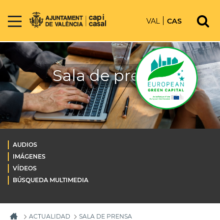
VAL
CAS
Sala de prensa
AUDIOS
IMÁGENES
VÍDEOS
BÚSQUEDA MULTIMEDIA
ACTUALIDAD
SALA DE PRENSA