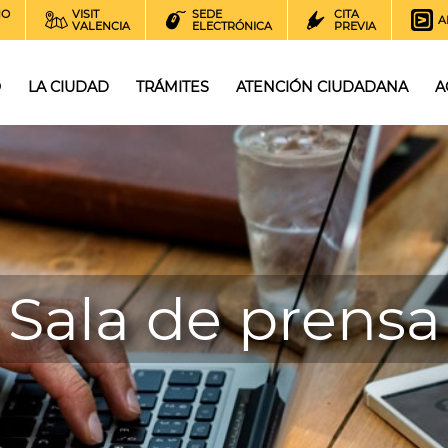
NO
VISIT
SEDE
CITA
A
VALENCIA
ELECTRÓNICA
PREVIA
O
LA CIUDAD
TRÁMITES
ATENCIÓN CIUDADANA
A
Sala de prensa