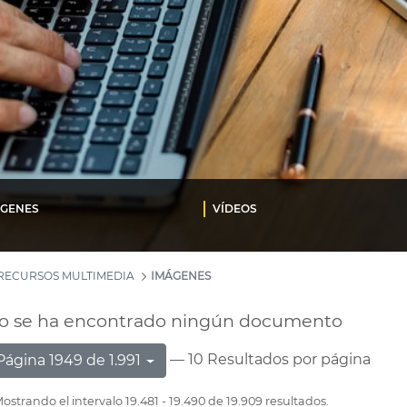
ÁGENES
VÍDEOS
RECURSOS MULTIMEDIA
IMÁGENES
o se ha encontrado ningún documento
— 10 Resultados por página
Página 1949 de 1.991
ostrando el intervalo 19.481 - 19.490 de 19.909 resultados.