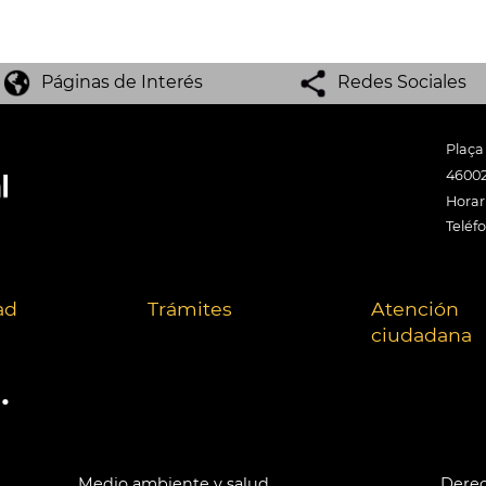
Páginas de Interés
Redes Sociales
Plaça
46002
Horari
Teléf
ad
Trámites
Atención
ciudadana
.
Medio ambiente y salud
Derec