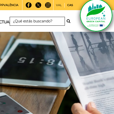
PPVALÈNCIA
VAL
CAS
CTUALIDAD