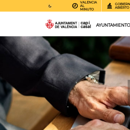
VALENCIA
GOBIER
AL
ABIERTO
MINUTO
27
AEMET.GRADOS
AYUNTAMIENT