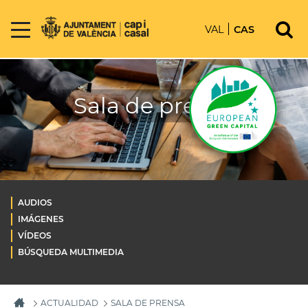
VAL
CAS
Sala de prensa
AUDIOS
IMÁGENES
VÍDEOS
BÚSQUEDA MULTIMEDIA
ACTUALIDAD
SALA DE PRENSA