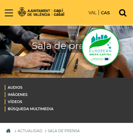
VAL
CAS
Sala de prensa
AUDIOS
IMÁGENES
VÍDEOS
BÚSQUEDA MULTIMEDIA
ACTUALIDAD
SALA DE PRENSA