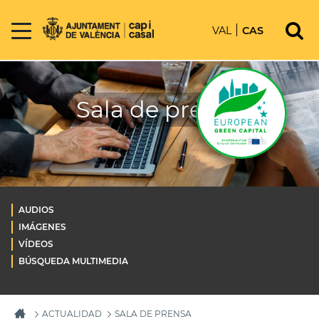
VAL
CAS
Sala de prensa
AUDIOS
IMÁGENES
VÍDEOS
BÚSQUEDA MULTIMEDIA
ACTUALIDAD
SALA DE PRENSA