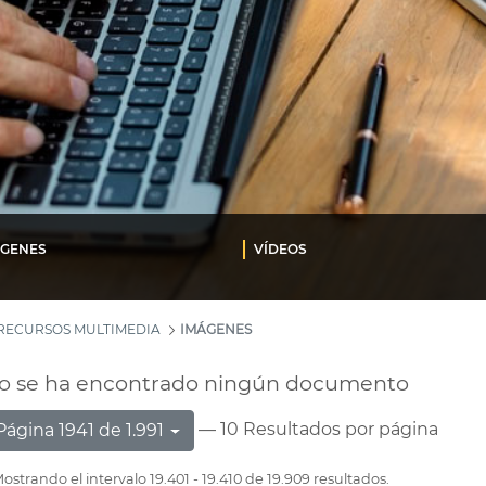
ÁGENES
VÍDEOS
RECURSOS MULTIMEDIA
IMÁGENES
o se ha encontrado ningún documento
— 10 Resultados por página
Página 1941 de 1.991
ostrando el intervalo 19.401 - 19.410 de 19.909 resultados.