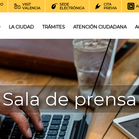
NO
VISIT
SEDE
CITA
A
VALENCIA
ELECTRÓNICA
PREVIA
O
LA CIUDAD
TRÁMITES
ATENCIÓN CIUDADANA
A
Sala de prensa