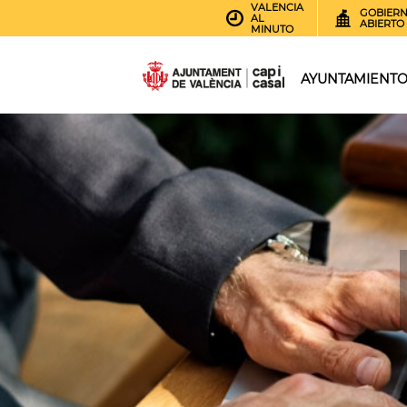
VALENCIA
GOBIER
AL
ABIERTO
MINUTO
AYUNTAMIENT