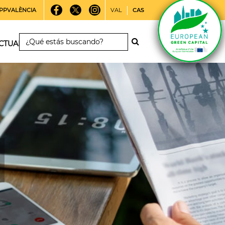
PPVALÈNCIA
VAL
CAS
CTUALIDAD