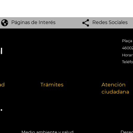
Páginas de Interés
Redes Sociales
Plaça
46002
Horari
Teléf
ad
Trámites
Atención
ciudadana
.
Medio ambiente y salud
Derec