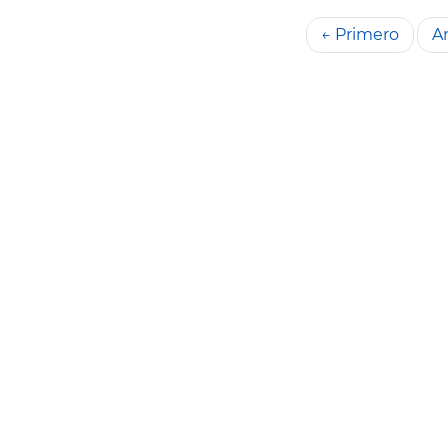
← Primero
An