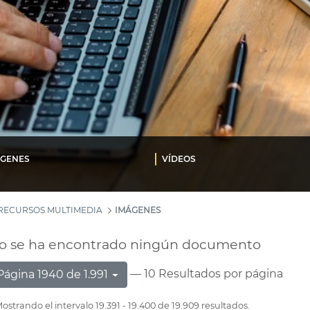
ÁGENES
VÍDEOS
RECURSOS MULTIMEDIA
IMÁGENES
o se ha encontrado ningún documento
— 10 Resultados por página
Página 1940 de 1.991
ostrando el intervalo 19.391 - 19.400 de 19.909 resultados.