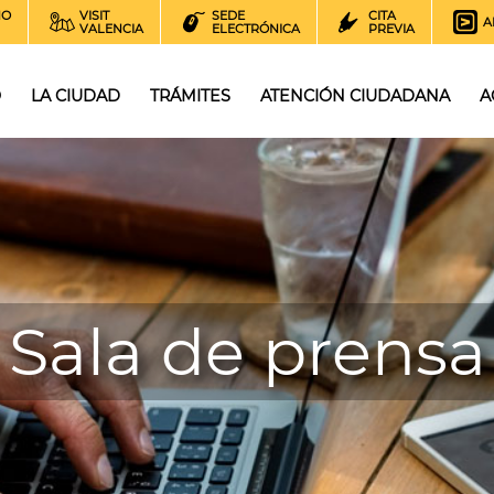
NO
VISIT
SEDE
CITA
A
VALENCIA
ELECTRÓNICA
PREVIA
O
LA CIUDAD
TRÁMITES
ATENCIÓN CIUDADANA
A
Sala de prensa