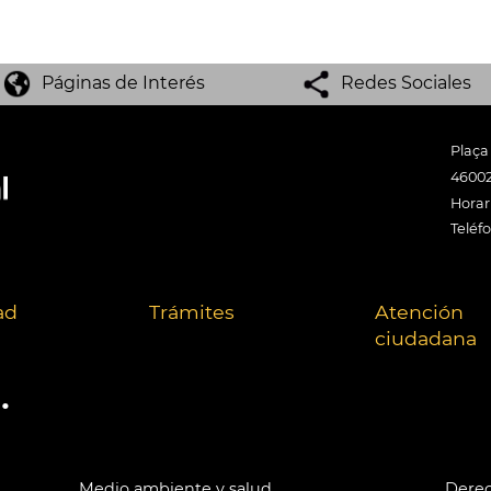
Páginas de Interés
Redes Sociales
Plaça
46002
Horari
Teléf
ad
Trámites
Atención
ciudadana
.
Medio ambiente y salud
Derec