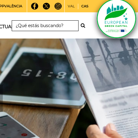
PPVALÈNCIA
VAL
CAS
CTUALIDAD