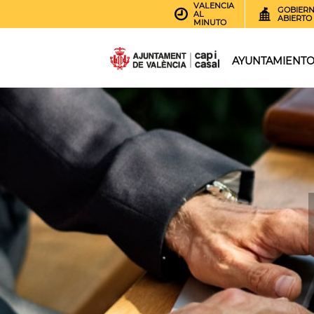
VALENCIA
GOBIER
AL
ABIERTO
MINUTO
AYUNTAMIENT