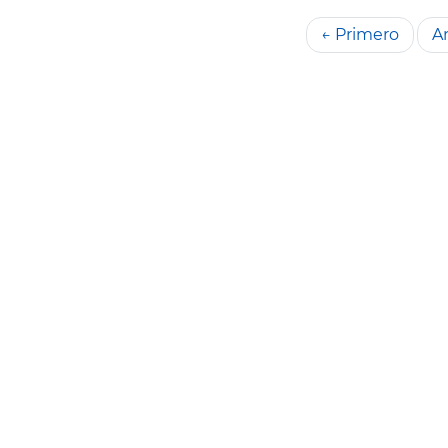
← Primero
An