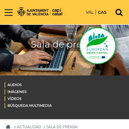
VAL
CAS
Sala de prensa
AUDIOS
IMÁGENES
VÍDEOS
BÚSQUEDA MULTIMEDIA
ACTUALIDAD
SALA DE PRENSA