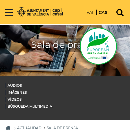
VAL
CAS
Sala de prensa
AUDIOS
IMÁGENES
VÍDEOS
BÚSQUEDA MULTIMEDIA
ACTUALIDAD
SALA DE PRENSA