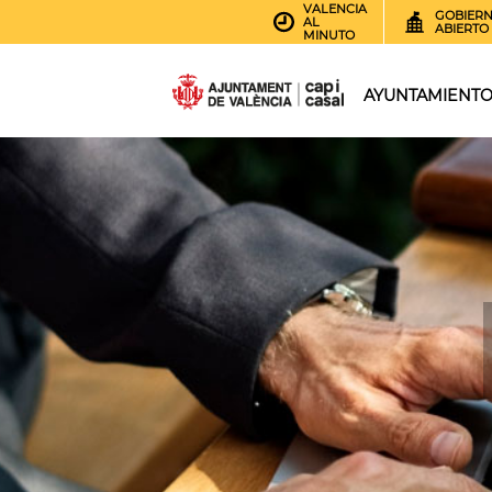
VALENCIA
GOBIER
AL
ABIERTO
MINUTO
AYUNTAMIENT