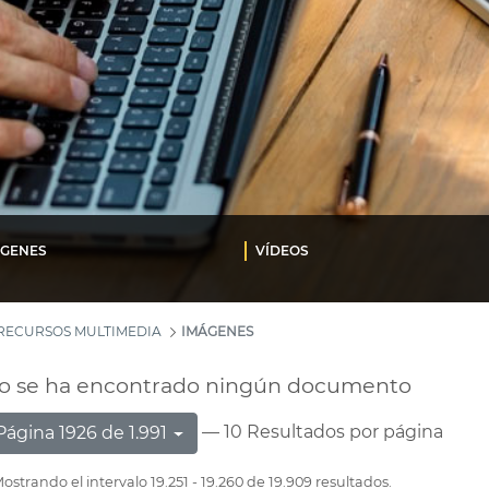
ÁGENES
VÍDEOS
RECURSOS MULTIMEDIA
IMÁGENES
o se ha encontrado ningún documento
— 10 Resultados por página
Página 1926 de 1.991
ostrando el intervalo 19.251 - 19.260 de 19.909 resultados.