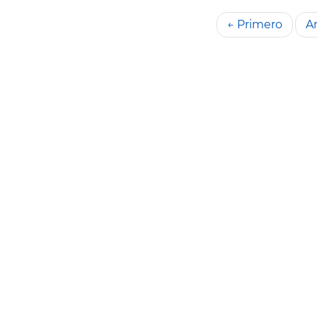
← Primero
An