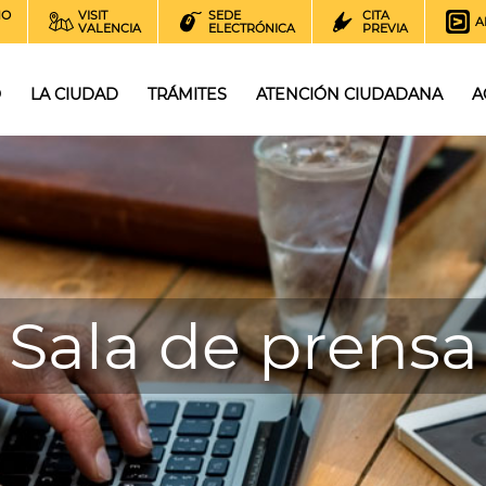
NO
VISIT
SEDE
CITA
A
VALENCIA
ELECTRÓNICA
PREVIA
O
LA CIUDAD
TRÁMITES
ATENCIÓN CIUDADANA
A
Sala de prensa