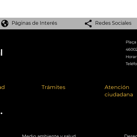
Páginas de Interés
Redes Sociales
Plaça
46002
Horari
Teléf
ad
Trámites
Atención
ciudadana
.
Medio ambiente y salud
Derec