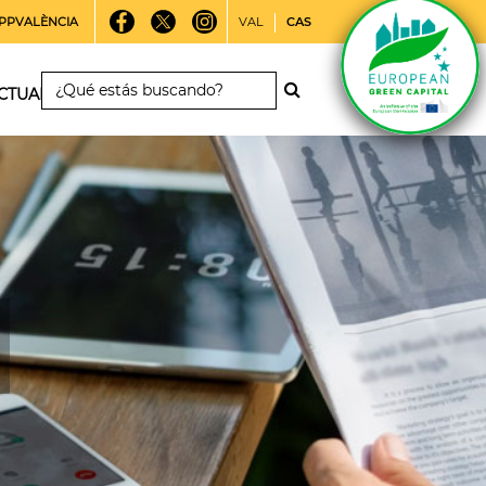
PPVALÈNCIA
VAL
CAS
CTUALIDAD