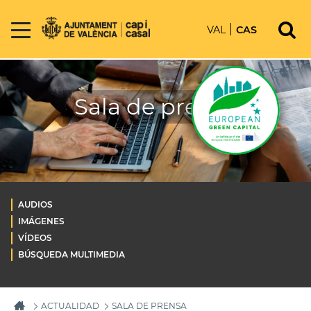
VAL
CAS
Sala de prensa
AUDIOS
IMÁGENES
VÍDEOS
BÚSQUEDA MULTIMEDIA
ACTUALIDAD
SALA DE PRENSA