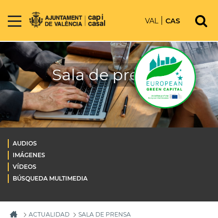
VAL
CAS
Sala de prensa
AUDIOS
IMÁGENES
VÍDEOS
BÚSQUEDA MULTIMEDIA
ACTUALIDAD
SALA DE PRENSA