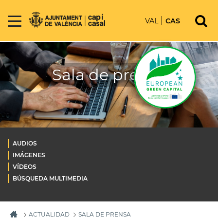
VAL
CAS
Sala de prensa
AUDIOS
IMÁGENES
VÍDEOS
BÚSQUEDA MULTIMEDIA
ACTUALIDAD
SALA DE PRENSA