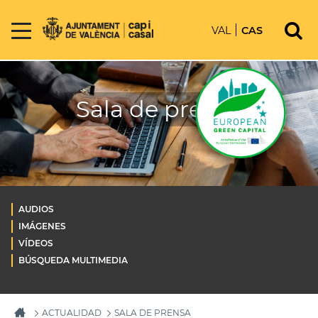
VAL
CAS
Sala de prensa
AUDIOS
IMÁGENES
VÍDEOS
BÚSQUEDA MULTIMEDIA
ACTUALIDAD
SALA DE PRENSA