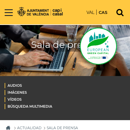
VAL
CAS
Sala de prensa
AUDIOS
IMÁGENES
VÍDEOS
BÚSQUEDA MULTIMEDIA
ACTUALIDAD
SALA DE PRENSA