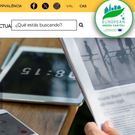
PPVALÈNCIA
VAL
CAS
CTUALIDAD