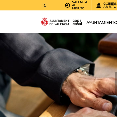
VALENCIA
GOBIER
AL
ABIERTO
MINUTO
25
AEMET.GRADOS
AYUNTAMIENT