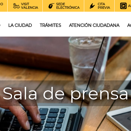
NO
VISIT
SEDE
CITA
A
VALENCIA
ELECTRÓNICA
PREVIA
O
LA CIUDAD
TRÁMITES
ATENCIÓN CIUDADANA
A
Sala de prensa