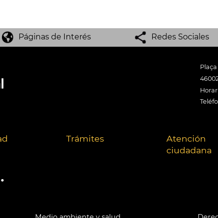
Páginas de Interés
Redes Sociales
Plaça
46002
Horari
Teléf
ad
Trámites
Atención
ciudadana
.
Medio ambiente y salud
Derec