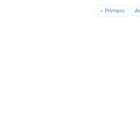
← Primero
An