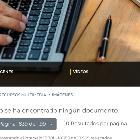
ÁGENES
VÍDEOS
RECURSOS MULTIMEDIA
IMÁGENES
o se ha encontrado ningún documento
— 10 Resultados por página
Página 1839 de 1.991
ostrando el intervalo 18.381 - 18.390 de 19.909 resultados.