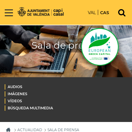
VAL
CAS
Sala de prensa
AUDIOS
IMÁGENES
VÍDEOS
BÚSQUEDA MULTIMEDIA
ACTUALIDAD
SALA DE PRENSA