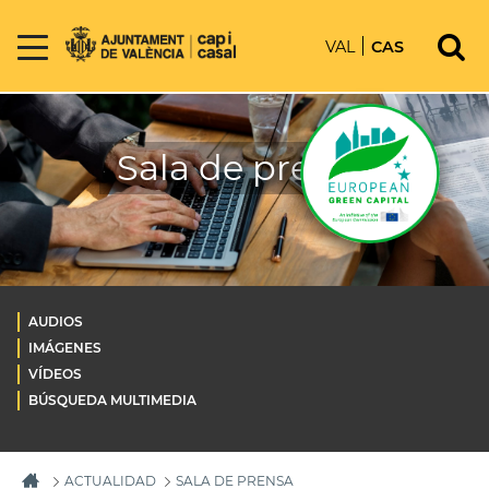
VAL
CAS
Sala de prensa
AUDIOS
IMÁGENES
VÍDEOS
BÚSQUEDA MULTIMEDIA
ACTUALIDAD
SALA DE PRENSA