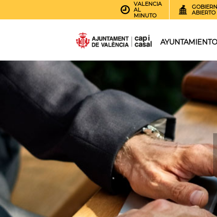
VALENCIA
GOBIER
AL
ABIERTO
MINUTO
AYUNTAMIENT