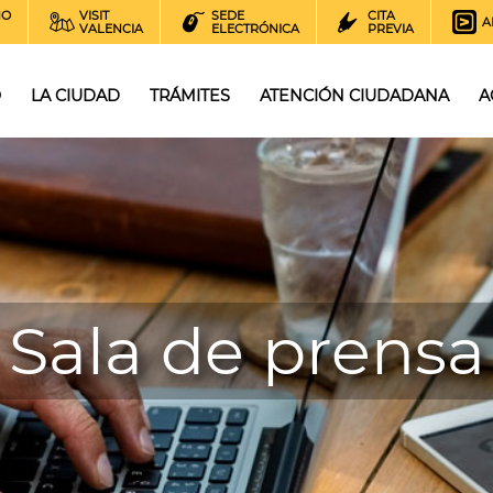
NO
VISIT
SEDE
CITA
A
VALENCIA
ELECTRÓNICA
PREVIA
O
LA CIUDAD
TRÁMITES
ATENCIÓN CIUDADANA
A
Sala de prensa