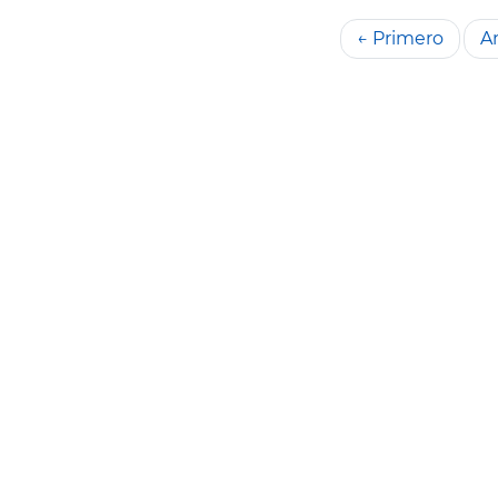
← Primero
An