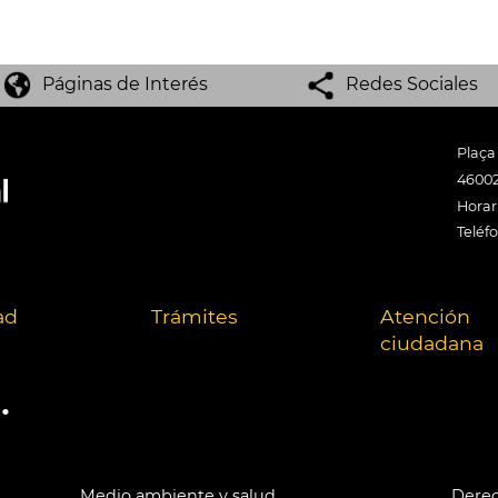
Páginas de Interés
Redes Sociales
Plaça
46002
Horari
Teléf
ad
Trámites
Atención
ciudadana
.
Medio ambiente y salud
Derec