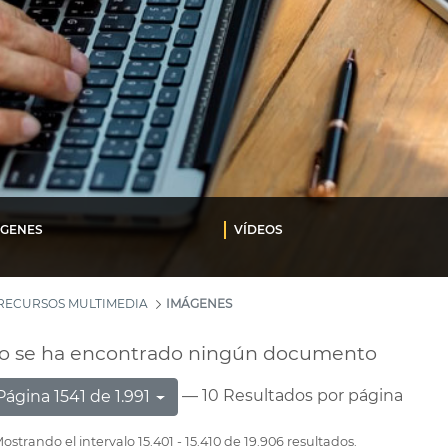
ÁGENES
VÍDEOS
RECURSOS MULTIMEDIA
IMÁGENES
o se ha encontrado ningún documento
— 10 Resultados por página
Página 1541 de 1.991
ostrando el intervalo 15.401 - 15.410 de 19.906 resultados.