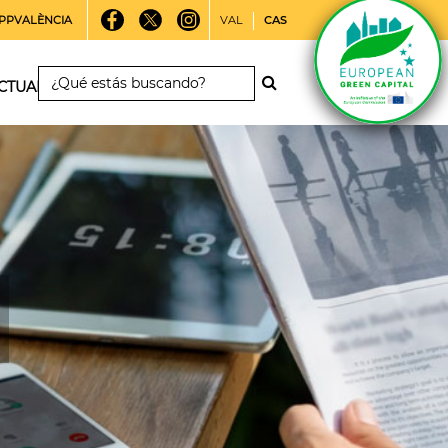
PPVALÈNCIA
VAL
CAS
CTUALIDAD