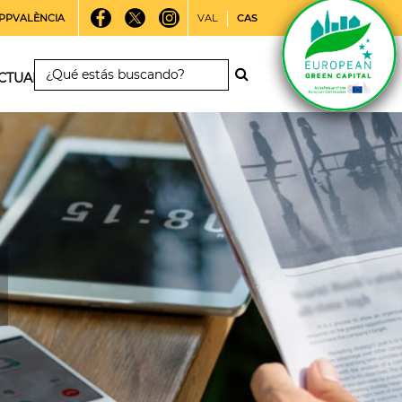
PPVALÈNCIA
VAL
CAS
CTUALIDAD