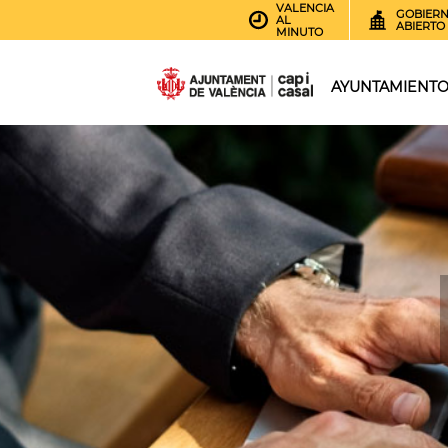
VALENCIA
GOBIER
AL
ABIERTO
MINUTO
AYUNTAMIENT