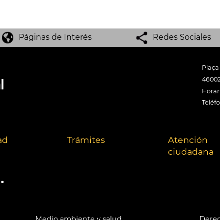
Páginas de Interés
Redes Sociales
Plaça
46002
Horari
Teléf
ad
Trámites
Atención
ciudadana
.
Medio ambiente y salud
Derec