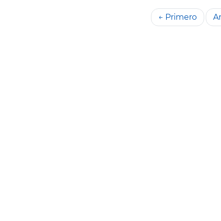
← Primero
An