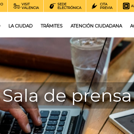
NO
VISIT
SEDE
CITA
A
VALENCIA
ELECTRÓNICA
PREVIA
O
LA CIUDAD
TRÁMITES
ATENCIÓN CIUDADANA
A
Sala de prensa