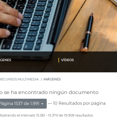
ÁGENES
VÍDEOS
RECURSOS MULTIMEDIA
IMÁGENES
o se ha encontrado ningún documento
— 10 Resultados por página
Página 1537 de 1.991
ostrando el intervalo 15.361 - 15.370 de 19.909 resultados.