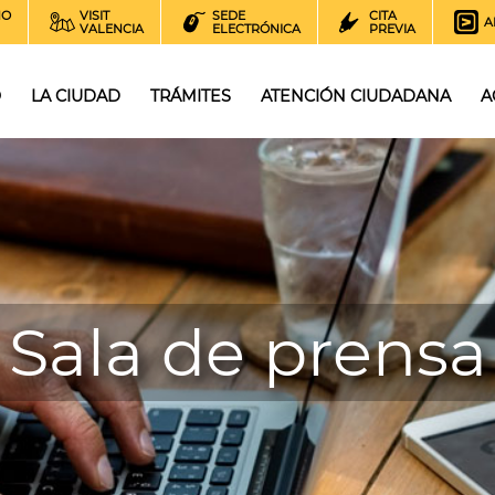
NO
VISIT
SEDE
CITA
A
VALENCIA
ELECTRÓNICA
PREVIA
O
LA CIUDAD
TRÁMITES
ATENCIÓN CIUDADANA
A
Sala de prensa