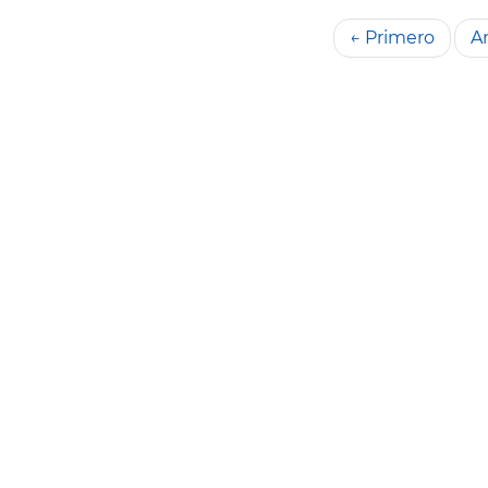
← Primero
An