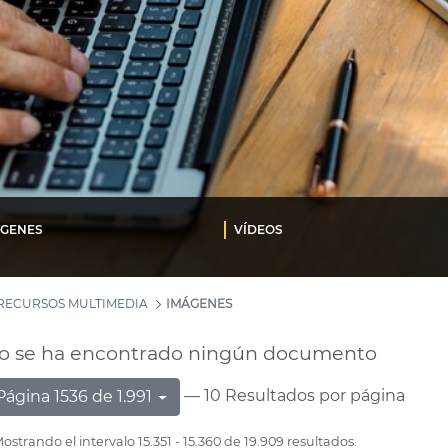
ÁGENES
VÍDEOS
RECURSOS MULTIMEDIA
IMÁGENES
o se ha encontrado ningún documento
— 10 Resultados por página
Página 1536 de 1.991
ostrando el intervalo 15.351 - 15.360 de 19.909 resultados.