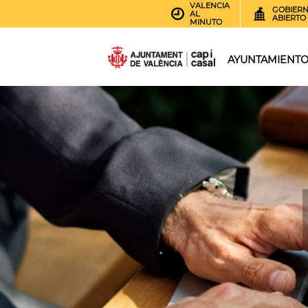
VALENCIA
GOBIER
AL
ABIERTO
MINUTO
AYUNTAMIENT