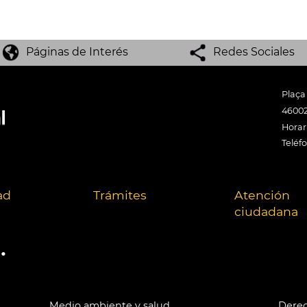
Páginas de Interés
Redes Sociales
Plaça
46002
Horari
Teléf
ad
Trámites
Atención
ciudadana
.
Medio ambiente y salud
Derec