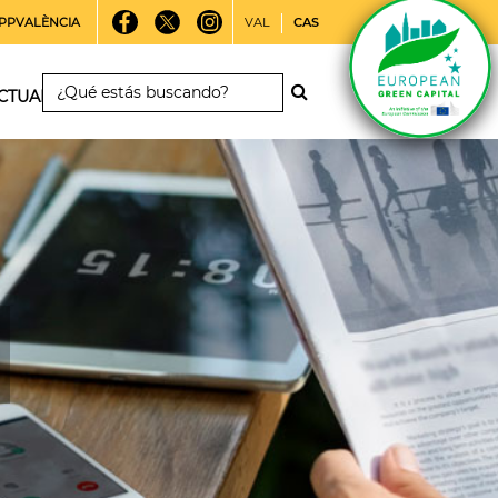
PPVALÈNCIA
VAL
CAS
CTUALIDAD