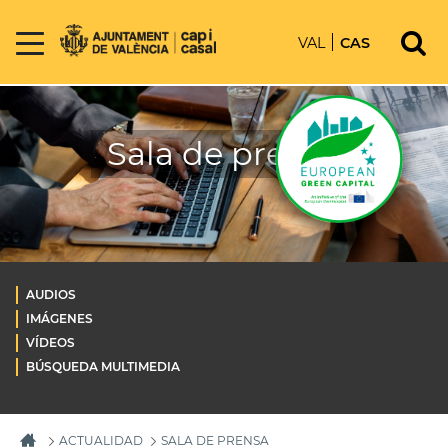
VAL
CAS
Sala de prensa
AUDIOS
IMÁGENES
VÍDEOS
BÚSQUEDA MULTIMEDIA
ACTUALIDAD
SALA DE PRENSA