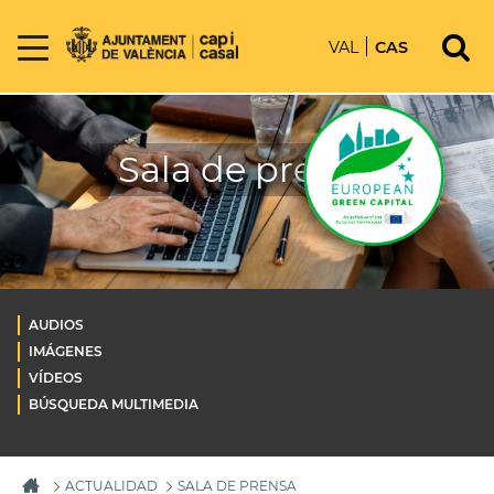
VAL
CAS
Sala de prensa
AUDIOS
IMÁGENES
VÍDEOS
BÚSQUEDA MULTIMEDIA
ACTUALIDAD
SALA DE PRENSA