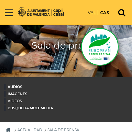
VAL
CAS
Sala de prensa
AUDIOS
IMÁGENES
VÍDEOS
BÚSQUEDA MULTIMEDIA
ACTUALIDAD
SALA DE PRENSA