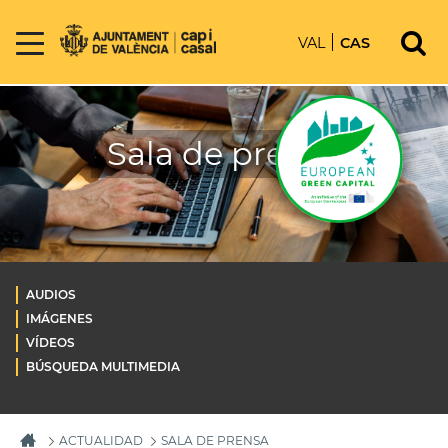
VAL
CAS
Sala de prensa
AUDIOS
IMÁGENES
VÍDEOS
BÚSQUEDA MULTIMEDIA
ACTUALIDAD
SALA DE PRENSA