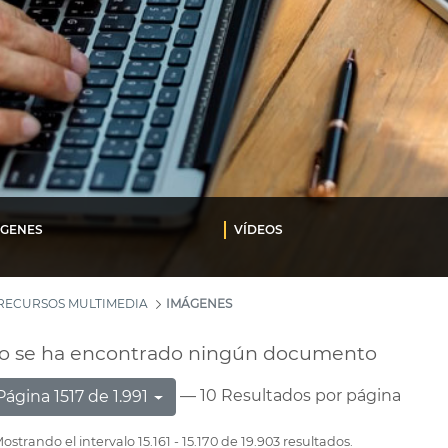
ÁGENES
VÍDEOS
RECURSOS MULTIMEDIA
IMÁGENES
o se ha encontrado ningún documento
— 10 Resultados por página
Página 1517 de 1.991
ostrando el intervalo 15.161 - 15.170 de 19.903 resultados.