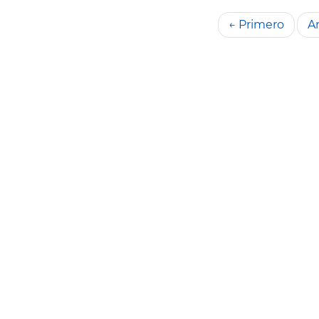
← Primero
An