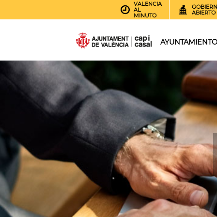
VALENCIA
GOBIER
AL
ABIERTO
MINUTO
AYUNTAMIENT