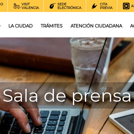
NO
VISIT
SEDE
CITA
A
VALENCIA
ELECTRÓNICA
PREVIA
O
LA CIUDAD
TRÁMITES
ATENCIÓN CIUDADANA
A
Sala de prensa