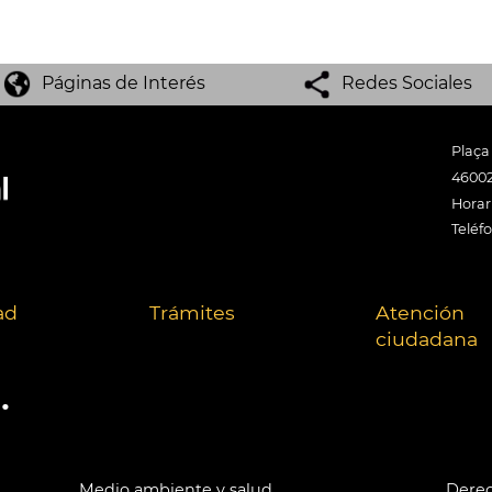
Páginas de Interés
Redes Sociales
Plaça
46002
Horari
Teléf
ad
Trámites
Atención
ciudadana
.
Medio ambiente y salud
Derec