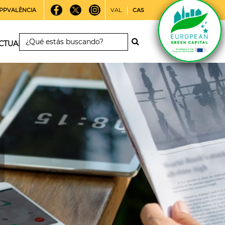
PPVALÈNCIA
VAL
CAS
CTUALIDAD