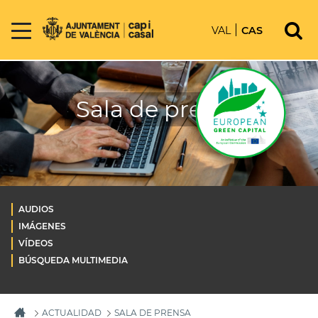
VAL
CAS
Sala de prensa
AUDIOS
IMÁGENES
VÍDEOS
BÚSQUEDA MULTIMEDIA
ACTUALIDAD
SALA DE PRENSA