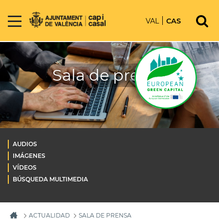
VAL
CAS
Sala de prensa
AUDIOS
IMÁGENES
VÍDEOS
BÚSQUEDA MULTIMEDIA
ACTUALIDAD
SALA DE PRENSA