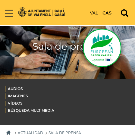
VAL
CAS
Sala de prensa
AUDIOS
IMÁGENES
VÍDEOS
BÚSQUEDA MULTIMEDIA
ACTUALIDAD
SALA DE PRENSA