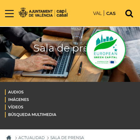
VAL
CAS
Sala de prensa
AUDIOS
IMÁGENES
VÍDEOS
BÚSQUEDA MULTIMEDIA
ACTUALIDAD
SALA DE PRENSA