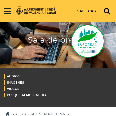
VAL
CAS
Sala de prensa
AUDIOS
IMÁGENES
VÍDEOS
BÚSQUEDA MULTIMEDIA
ACTUALIDAD
SALA DE PRENSA