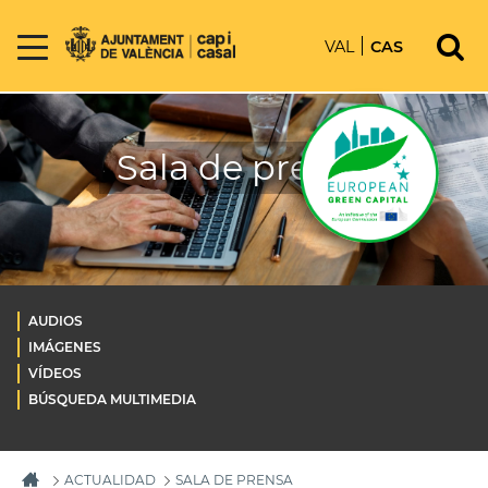
VAL
CAS
Sala de prensa
AUDIOS
IMÁGENES
VÍDEOS
BÚSQUEDA MULTIMEDIA
ACTUALIDAD
SALA DE PRENSA