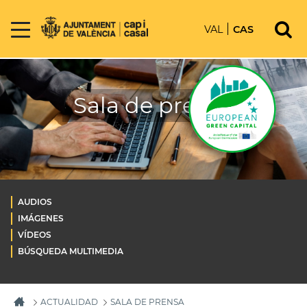
VAL
CAS
Sala de prensa
AUDIOS
IMÁGENES
VÍDEOS
BÚSQUEDA MULTIMEDIA
ACTUALIDAD
SALA DE PRENSA