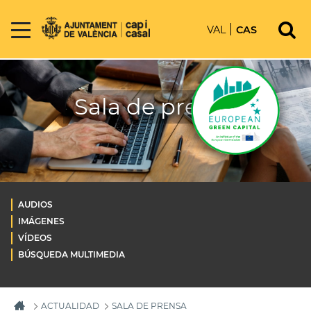
VAL
CAS
Sala de prensa
AUDIOS
IMÁGENES
VÍDEOS
BÚSQUEDA MULTIMEDIA
ACTUALIDAD
SALA DE PRENSA