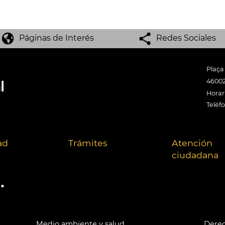
Páginas de Interés
Redes Sociales
Plaça
46002
Horari
Teléf
ad
Trámites
Atención
ciudadana
.
Medio ambiente y salud
Derec