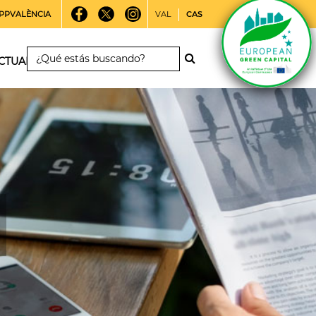
PPVALÈNCIA
VAL
CAS
CTUALIDAD