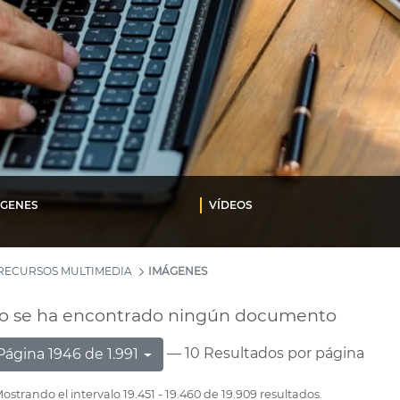
ÁGENES
VÍDEOS
RECURSOS MULTIMEDIA
IMÁGENES
o se ha encontrado ningún documento
— 10 Resultados por página
Página 1946 de 1.991
ostrando el intervalo 19.451 - 19.460 de 19.909 resultados.