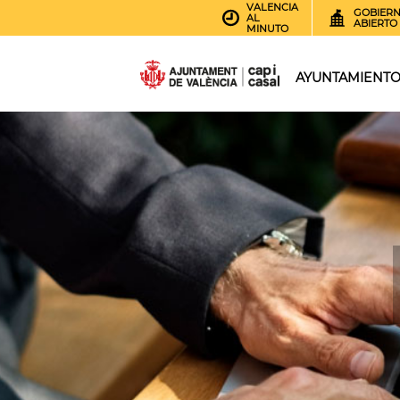
VALENCIA
GOBIER
AL
ABIERTO
MINUTO
AYUNTAMIENT