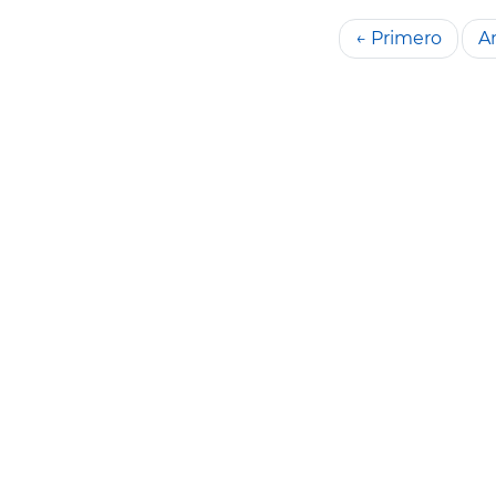
← Primero
An