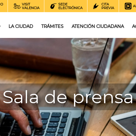
NO
VISIT
SEDE
CITA
A
VALENCIA
ELECTRÓNICA
PREVIA
O
LA CIUDAD
TRÁMITES
ATENCIÓN CIUDADANA
A
Sala de prensa