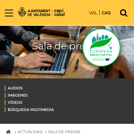
VAL
CAS
Sala de prensa
AUDIOS
IMÁGENES
VÍDEOS
BÚSQUEDA MULTIMEDIA
ACTUALIDAD
SALA DE PRENSA