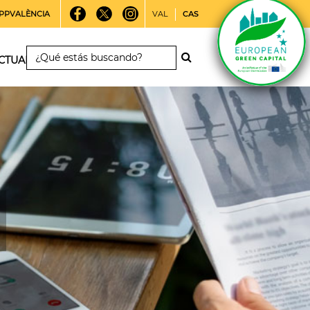
PPVALÈNCIA
VAL
CAS
CTUALIDAD