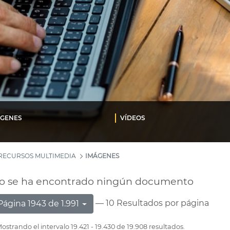
ÁGENES
VÍDEOS
RECURSOS MULTIMEDIA
IMÁGENES
o se ha encontrado ningún documento
— 10 Resultados por página
Página 1943 de 1.991
ostrando el intervalo 19.421 - 19.430 de 19.908 resultados.