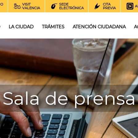
NO
VISIT
SEDE
CITA
A
VALENCIA
ELECTRÓNICA
PREVIA
O
LA CIUDAD
TRÁMITES
ATENCIÓN CIUDADANA
A
Sala de prensa