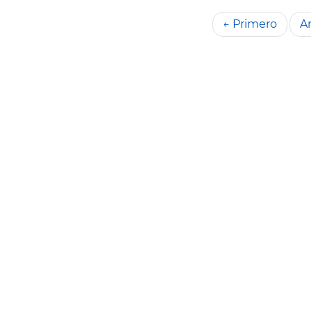
← Primero
An