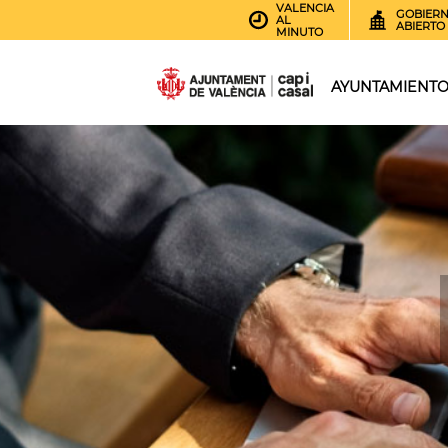
VALENCIA
GOBIER
AL
ABIERTO
MINUTO
AYUNTAMIENT