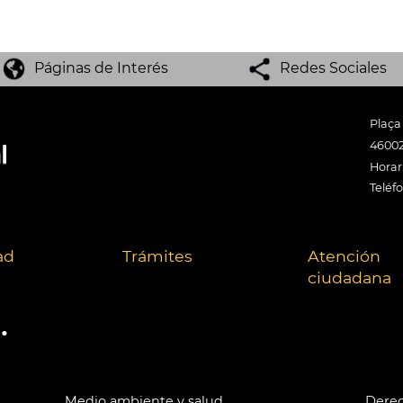
Páginas de Interés
Redes Sociales
Plaça
46002
Horari
Teléf
ad
Trámites
Atención
ciudadana
.
Medio ambiente y salud
Derec