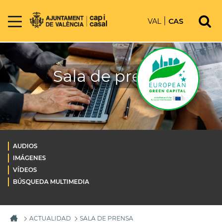
VAL
CAS
Sala de prensa
AUDIOS
IMÁGENES
VÍDEOS
BÚSQUEDA MULTIMEDIA
ACTUALIDAD
SALA DE PRENSA