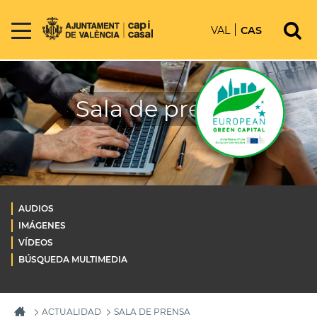
VAL
CAS
Sala de prensa
AUDIOS
IMÁGENES
VÍDEOS
BÚSQUEDA MULTIMEDIA
ACTUALIDAD
SALA DE PRENSA