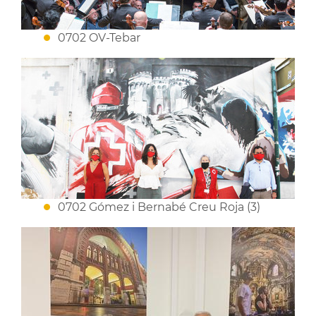
0702 OV-Tebar
0702 Gómez i Bernabé Creu Roja (3)