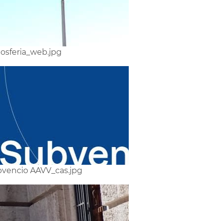
losferia_web.jpg
vencio AAVV_cas.jpg