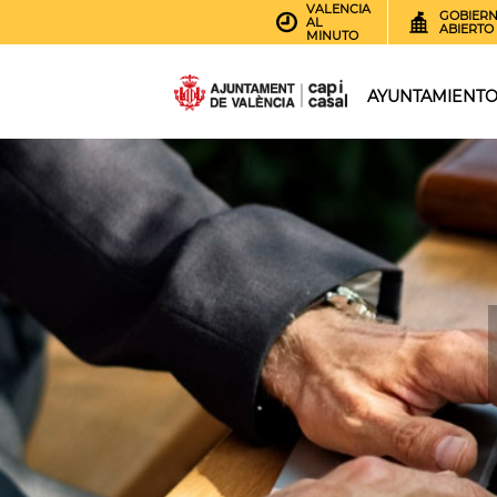
VALENCIA
GOBIER
AL
ABIERTO
MINUTO
AYUNTAMIENT