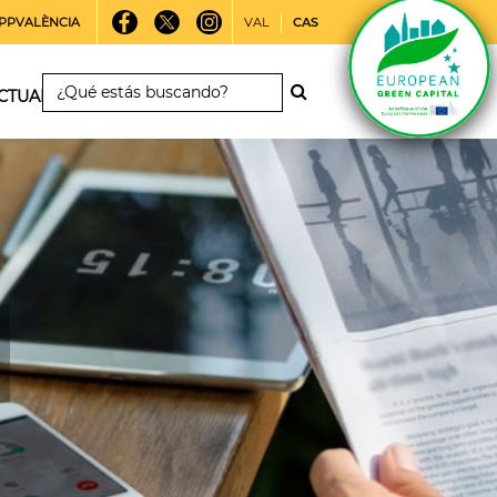
PPVALÈNCIA
VAL
CAS
CTUALIDAD