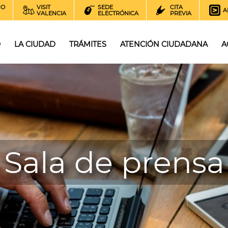
NO
VISIT
SEDE
CITA
A
VALENCIA
ELECTRÓNICA
PREVIA
O
LA CIUDAD
TRÁMITES
ATENCIÓN CIUDADANA
A
Sala de prensa