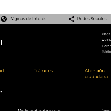
Páginas de Interés
Redes Sociales
Plaça
46002
Horari
Teléf
ad
Trámites
Atención
ciudadana
.
Medio ambiente y salud
Derec