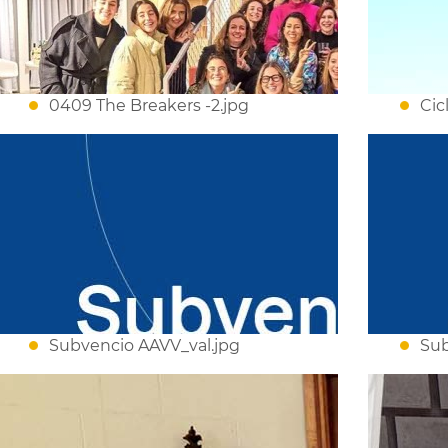
0409 The Breakers -2.jpg
Cic
Subvencio AAVV_val.jpg
Sub