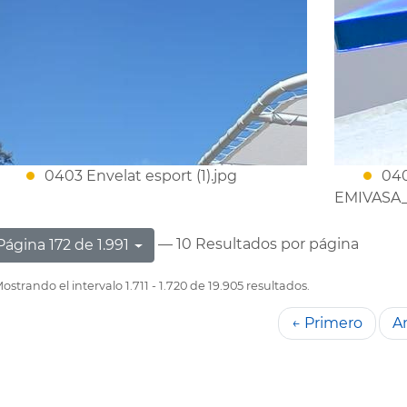
0403 Envelat esport (1).jpg
040
EMIVASA_
— 10 Resultados por página
Página 172 de 1.991
ostrando el intervalo 1.711 - 1.720 de 19.905 resultados.
← Primero
An