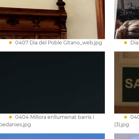
0407 Dia del Poble Gitano_web.jpg
Dia
0404 Millora enllumenat barris i
040
pedanies.jpg
(3).jpg