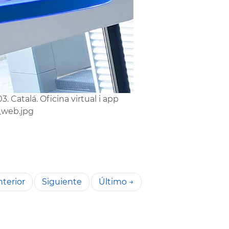
3. Catalá. Oficina virtual i app
web.jpg
terior
Siguiente
Último →